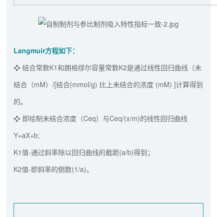
Langmuir方程如下：
❖ 结合常数K1和朗格缪尔容量常数K2是通过线性回归曲线（未
结合（mM）/[结合(mmol/g) 比上未结合的浓度 (mM) ]计算得到
的。
❖ 即绘制未结合浓度（Ceq）与Ceq/(x/m)的线性回归曲线
Y=aX+b;
K1值-通过斜率除以回归曲线的截距(a/b)得到；
K2值-即斜率的倒数(1/a)。