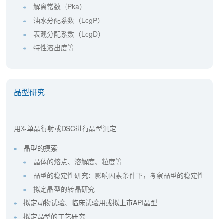
解离常数（Pka）
油水分配系数（LogP）
表观分配系数（LogD）
特性溶出度等
晶型研究
用X-单晶衍射或DSC进行晶型测定
晶型的摸索
晶体的熔点、溶解度、粒度等
晶型的稳定性研究：影响因素条件下，考察晶型的稳定性
拟定晶型的转晶研究
拟定动物试验、临床试验用或拟上市API晶型
拟定晶型的工艺研究