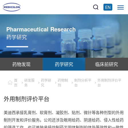
EN
Pharmaceutical Research
药学研究
药物发现
药学研究
临床前研究
首
研发服
药学研
药物制
制剂分析平
外用制剂评价平
页
务
究
剂
台
台
外用制剂评价平台
美迪西承接乳膏剂、软膏剂、凝胶剂、贴剂、微针等各种剂型的外用
制剂开发和评价服务。公司还涉及眼用给药、阴道给药、侵入性给药
的筛选工作，也可单独承接仿制药半固体制剂的体外等效性和一致性