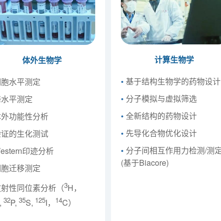
计算生物学
体外生物学
•
基于结构生物学的药物设计
胞水平测定
•
分子模拟与虚拟筛选
水平测定
•
全新结构的药物设计
外功能性分析
•
先导化合物优化设计
证的生化测试
•
分子间相互作用力检测/测
estern印迹分析
(基于Biacore)
胞迁移测定
3
射性同位素分析（
H，
32
35
125
14
,
P,
S,
I，
C）