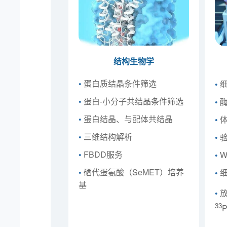
结构生物学
•
蛋白质结晶条件筛选
•
细
•
蛋白-小分子共结晶条件筛选
•
酶
•
蛋白结晶、与配体共结晶
•
体
•
三维结构解析
•
验
•
FBDD服务
•
W
•
硒代蛋氨酸（SeMET）培养
•
细
基
•
放
33
P