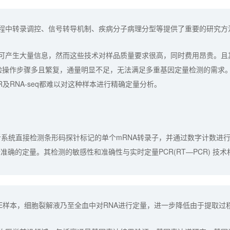
过程中转录调控、信号转导机制、疾病分子病理分型等提供了重要的研究方
可产生大量信息，然而这些技术对样品质量要求很高，同时费用昂贵。且
验操作步骤多且繁复，通量明显不足，无法满足多重基因定量检测的需求。
R及RNA-seq都难以对这种样本进行精确定量分析。
：
因分析系统直接检测条形码探针标记的单个mRNA转录子，并通过数字计数进行
准确的定量。其检测的敏感性和准确性与实时定量PCR(RT—PCR) 技术
在FFPE样本，细胞裂解液乃至全血中对RNA进行定量，进一步降低由于提取