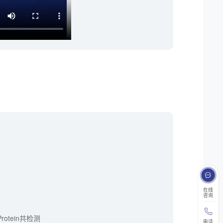
在线
咨询
& Protein共检测
电话