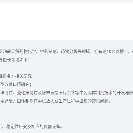
员涵盖天然药物化学、中药制剂、药物分析等领域，拥有逾10名以博士
要擅长领域如下：
经典名方相关研究；
剂型改善口感研究；
湿法制粒、流化床制粒及粉末直接压片工艺等中药固体制剂技术的开发与
进中药复方固体制剂在中试放大或生产过程中出现的常见问题。
析、稳定性研究及相应的仪器设备。