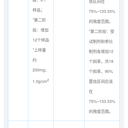
信区间在
样品；
75%~133.33%
*第二阶
的限度范围。
段：增加
*第二阶段：受
12个样品
试制剂和参比
*上样量
制剂各增加12
约
个斜率，共18
200mg、
个斜率，90%
2
1.0g/cm
置信区间应该
在
75%~133.33%
的限度范围。