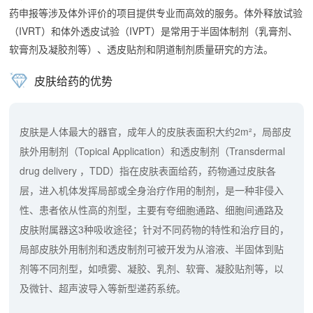
药申报等涉及体外评价的项目提供专业而高效的服务。体外释放试验
（IVRT）和体外透皮试验（IVPT）是常用于半固体制剂（乳膏剂、
软膏剂及凝胶剂等）、透皮贴剂和阴道制剂质量研究的方法。
皮肤给药的优势
皮肤是人体最大的器官，成年人的皮肤表面积大约2m²，局部皮
肤外用制剂（Topical Application）和透皮制剂（Transdermal
drug delivery ，TDD）指在皮肤表面给药，药物通过皮肤各
层，进入机体发挥局部或全身治疗作用的制剂，是一种非侵入
性、患者依从性高的剂型，主要有夸细胞通路、细胞间通路及
皮肤附属器这3种吸收途径；针对不同药物的特性和治疗目的，
局部皮肤外用制剂和透皮制剂可被开发为从溶液、半固体到贴
剂等不同剂型，如喷雾、凝胶、乳剂、软膏、凝胶贴剂等，以
及微针、超声波导入等新型递药系统。