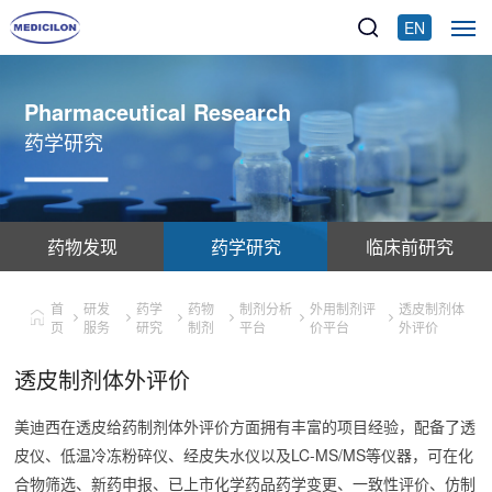
EN
Pharmaceutical Research
药学研究
药物发现
药学研究
临床前研究
首
研发
药学
药物
制剂分析
外用制剂评
透皮制剂体
页
服务
研究
制剂
平台
价平台
外评价
透皮制剂体外评价
美迪西在透皮给药制剂体外评价方面拥有丰富的项目经验，配备了透
皮仪、低温冷冻粉碎仪、经皮失水仪以及LC-MS/MS等仪器，可在化
合物筛选、新药申报、已上市化学药品药学变更、一致性评价、仿制