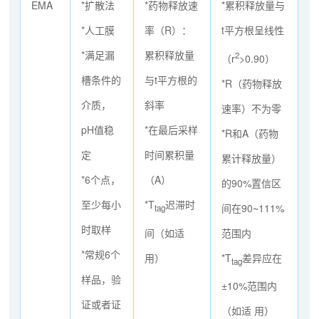
EMA
*扩散法
*药物释放速
*累积释放量与
*人工膜
率（R）：
t平方根呈线性
*满足漏
累积释放量
2
（r
>0.90）
槽条件的
与t平方根的
*R（药物释放
介质，
斜率
速率）不为零
pH值稳
*在最后采样
*R和A（药物
定
时间累积量
累计释放量）
*6个点，
（A）
的90%置信区
至少每小
*T
迟滞时
间在90~111%
tag
时取样
范围内
间（如适
*常规6个
*T
差异应在
用）
tag
样品，验
±10%范围内
证或者证
（如适 用）