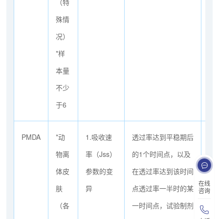
（特
殊情
况）
*样
本量
不少
于6
PMDA
*动
1.吸收速
透过率达到平稳期后
从
物离
率（Jss）
的1个时间点，以及
适
体皮
参数的变
在透过率达到该时间
式
在线
肤
异
点透过率一半时的某
的
咨询
（各
一时间点，试验制剂
透