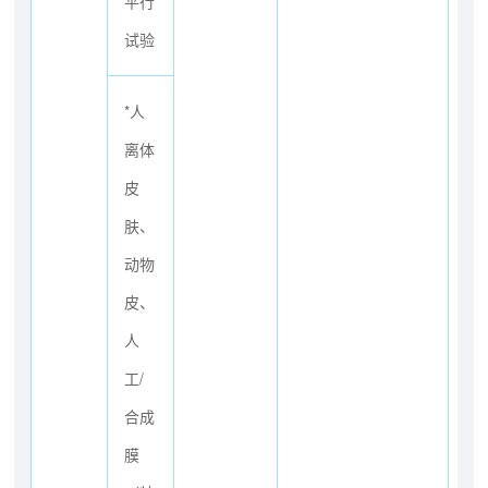
平行
试验
*人
离体
皮
肤、
动物
皮、
人
工/
合成
膜