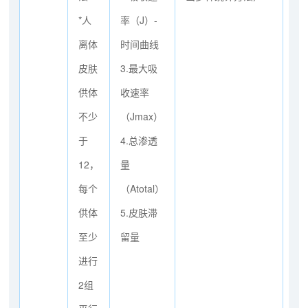
*人
率（J）-
69
离体
时间曲线
皮肤
3.最大吸
供体
收速率
不少
（Jmax）
于
4.总渗透
12，
量
每个
（Atotal）
供体
5.皮肤滞
至少
留量
进行
2组