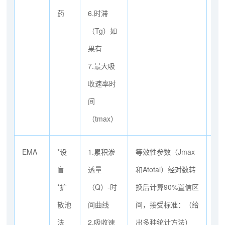
药
6.时滞
（Tg）如
果有
7.最大吸
收速率时
间
（tmax）
EMA
*设
1.累积渗
等效性参数（Jmax
低
盲
透量
和Atotal）经对数转
药
*扩
（Q）-时
换后计算90%置信区
高
散池
间曲线
间，接受标准：（给
临
法
2.吸收速
出多种统计方法）
接