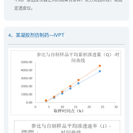
定透皮仪。
4、某凝胶剂仿制药—IVPT