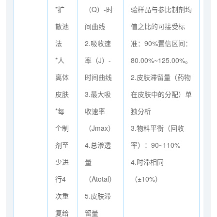
*扩
（Q）-时
验样品与参比制剂均
到
散池
间曲线
值之比的可接受标
下
法
2.吸收速
准：90%置信区间：
的
*人
率（J）-
80.00%~125.00%。
宽
离体
时间曲线
2.皮肤滞留量（药物
限
皮肤
3.最大吸
在皮肤中的分配）单
69
*每
收速率
独分析
2
个制
（Jmax）
3.物料平衡（回收
范
剂至
4.总渗透
率）：90~110%
少进
量
4.时滞相同
行4
（Atotal）
（±10%）
次重
5.皮肤滞
复给
留量