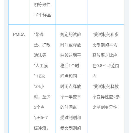
明等效性
12个样品
PMDA
*桨碟
规定的试验
*受试制剂和参
法、扩散
时间或释放
比制剂的平均
池法等
曲线达到平
释放率之比应
*人工膜
稳后1个时
在0.8~1.2范围
* 12次
间点和同一
内
*24小
时间点释放
*受试制剂释放
时，至少
率一半速率
率变异性应≤参
5个点
的时间点，
比制剂变异性
*pH5~7
受试制剂和
缓冲液，
参比制剂的