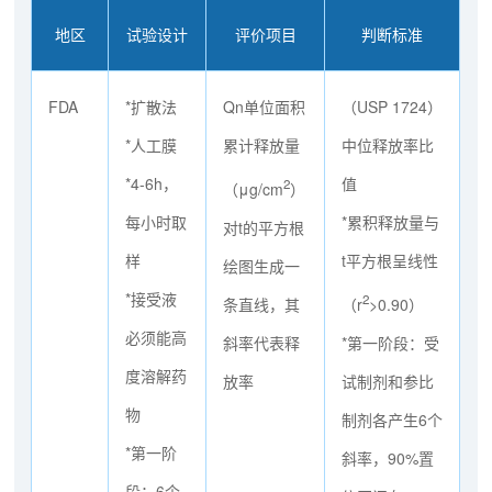
地区
试验设计
评价项目
判断标准
FDA
*扩散法
Qn单位面积
（USP 1724）
*人工膜
累计释放量
中位释放率比
*4-6h，
值
2
（μg/cm
）
每小时取
*累积释放量与
对t的平方根
样
t平方根呈线性
绘图生成一
*接受液
2
条直线，其
（r
>0.90）
必须能高
斜率代表释
*第一阶段：受
度溶解药
放率
试制剂和参比
物
制剂各产生6个
*第一阶
斜率，90%置
段：6个