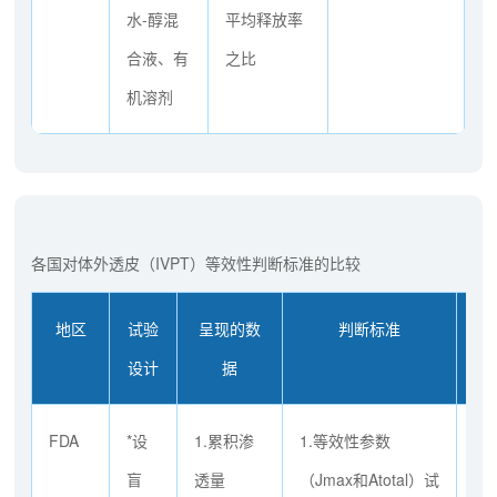
水-醇混
平均释放率
合液、有
之比
机溶剂
各国对体外透皮（IVPT）等效性判断标准的比较
地区
试验
呈现的数
判断标准
设计
据
FDA
*设
1.累积渗
1.等效性参数
1
盲
透量
（Jmax和Atotal）试
有