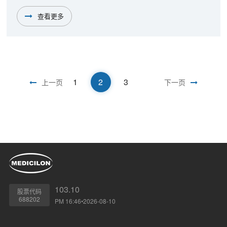
装、贮存、运输条件和有效期的确定提供科学依据，以保障临
床用药安全有效。稳定性研究是药品质量控制研究的主要内容
查看更多
之一，与药品质量研究和质量标准的建立紧密相关。
1
2
3
上一页
下一页
103.10
股票代码
688202
PM 16:46•2026-08-10