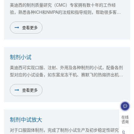
美迪西的制剂质量研究（CMC）专家拥有数十年的工作经
验，熟悉各种ICH和NMPA的法规和指导规则，帮助很多客户
顺利完成了他们的药物制剂前和药物制剂研究，为申报资料提
供了可靠的数据。其中，我们成功地协助众多客户完成了创新
查看更多
药和仿制药的NMPA和FDA申报。
制剂小试
美迪西可实现口服、注射、外用及各种制剂的小试，配备各剂
型对应的小试设备，如东富龙冻干机、赛默飞的热熔挤出机、
雅玛拓的喷雾干燥仪等。
查看更多
在线
制剂中试放大
咨询
对于口服固体制剂，完成了制剂小试生产及初步稳定性研究，