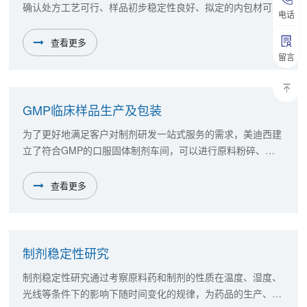
确认处方工艺可行、样品初步稳定性良好、拟定的内包材可以
电话
保证样品的初步稳定后，即可准备中试放大相关文件、物料
等。
查看更多
留言
GMP临床样品生产及包装
为了更好地满足客户对制剂研发一站式服务的需求，美迪西建
立了符合GMP的口服固体制剂车间，可以进行原料粉碎、称
量、混合、制粒、干燥、整粒、压片、胶囊填充、包衣和包装
等，同时提升了药品生产和质量管理体系水平。这样不仅可以
查看更多
为客户开展仿制药的研发、检验和稳定性研究，还可以开展创
新药临床I期和II期的研发、生产、包装、检验和稳定性研究，
开启了CDMO服务。
制剂稳定性研究
制剂稳定性研究通过考察原料药和制剂的性质在温度、湿度、
光线等条件下的影响下随时间变化的规律，为药品的生产、包