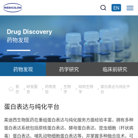
EN
Drug Discovery
药物发现
药物发现
药学研究
临床前研究
首
研发服
药物发
生物
结构生物
蛋白表达与纯化平
页
务
现
学
学
台
蛋白表达与纯化平台
美迪西生物医药在重组蛋白表达与纯化服务方面经验丰富，拥有多种
蛋白表达系统包括原核蛋白表达、酵母蛋白表达、昆虫细胞（杆状病
毒）蛋白表达、哺乳动物细胞蛋白表达等，并掌握多种融合技术，可