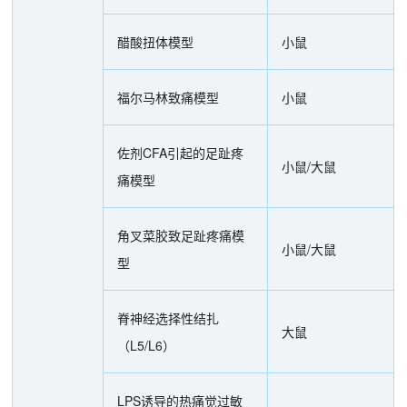
醋酸扭体模型
小鼠
福尔马林致痛模型
小鼠
佐剂CFA引起的足趾疼
小鼠/大鼠
痛模型
角叉菜胶致足趾疼痛模
小鼠/大鼠
型
脊神经选择性结扎
大鼠
（L5/L6）
LPS诱导的热痛觉过敏