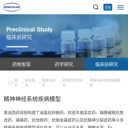
EN
Preclinical Study
临床前研究
药物发现
药学研究
临床前研究
首
研发服
临床前研
药理药效学研
精神神经系统疾病模
页
务
究
究
型
精神神经系统疾病模型
美迪西药效部构建了涵盖抗抑郁药、抗老年痴呆症药、镇静催眠抗焦
虑药、镇痛药、抗惊厥药、抗帕金森症药以及抗精神分裂症药等众多
精神系统疾病模型评价技术，可以从分子水平、细胞水平、Ex