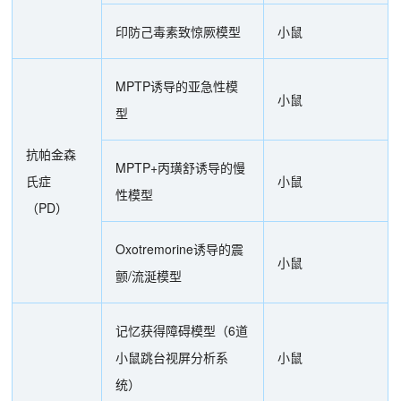
印防己毒素致惊厥模型
小鼠
MPTP诱导的亚急性模
小鼠
型
抗帕金森
MPTP+丙璜舒诱导的慢
氏症
小鼠
性模型
（PD）
Oxotremorine诱导的震
小鼠
颤/流涎模型
记忆获得障碍模型（6道
小鼠跳台视屏分析系
小鼠
统）