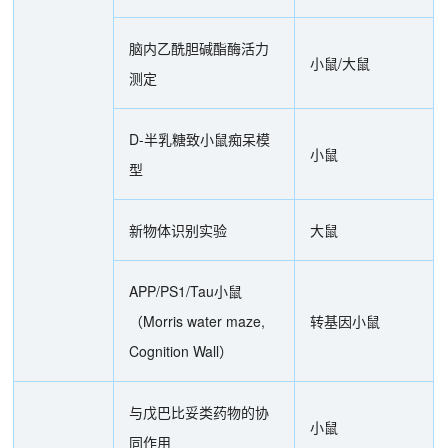
脑内乙酰胆碱酯酶活力
小鼠/大鼠
测定
D-半乳糖致小鼠痴呆模
小鼠
型
新物体识别实验
大鼠
APP/PS1/Tau小鼠
（Morris water maze,
转基因小鼠
Cognition Wall）
与戊巴比妥类药物的协
小鼠
同作用