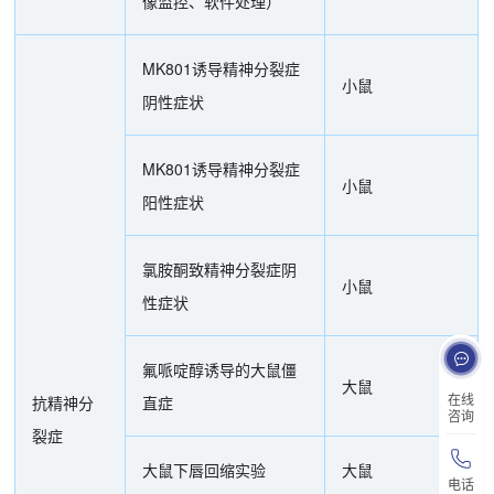
像监控、软件处理）
MK801诱导精神分裂症
小鼠
阴性症状
MK801诱导精神分裂症
小鼠
阳性症状
氯胺酮致精神分裂症阴
小鼠
性症状
氟哌啶醇诱导的大鼠僵
大鼠
在线
抗精神分
直症
咨询
裂症
大鼠下唇回缩实验
大鼠
电话