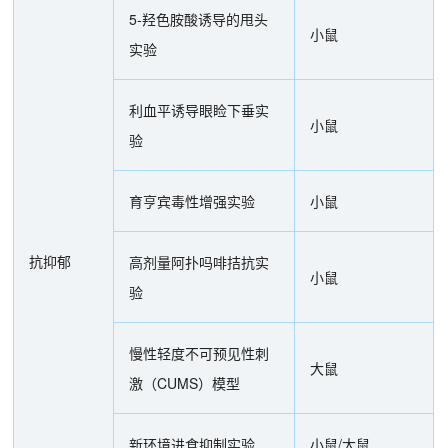
5-羟色胺酸诱导的甩头
小鼠
实验
利血平诱导眼睑下垂实
小鼠
验
育亨宾毒性增强实验
小鼠
抗抑郁
高剂量阿扑吗啡拮抗实
小鼠
验
慢性轻度不可预见性刺
大鼠
激（CUMS）模型
新环境进食抑制实验
小鼠/大鼠