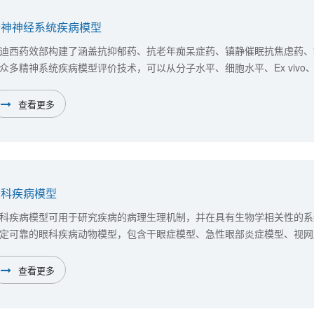
精神神经系统疾病模型
迪西药效部构建了涵盖抗抑郁药、抗老年痴呆症药、镇静催眠抗焦虑药、
众多精神系统疾病模型评价技术，可以从分子水平、细胞水平、Ex vivo、I
ognitionWall、Discrimination Learning记忆功能视频跟踪
段的阿尔茨海默症的转基因小鼠的记忆功能改变，并且排除了Morris水
查看更多
眼科疾病模型
科疾病模型可用于研究疾病的病理生理机制，并在具有生物学相关性的系
定可靠的眼科疾病动物模型，包含干眼症模型、急性眼部炎症模型、视网
CNV）模型、视网膜下纤维化模型、糖尿病性视网膜病变模型，以及结
的药效学研究。 联系我们，获取眼科药物研发解决方案
查看更多