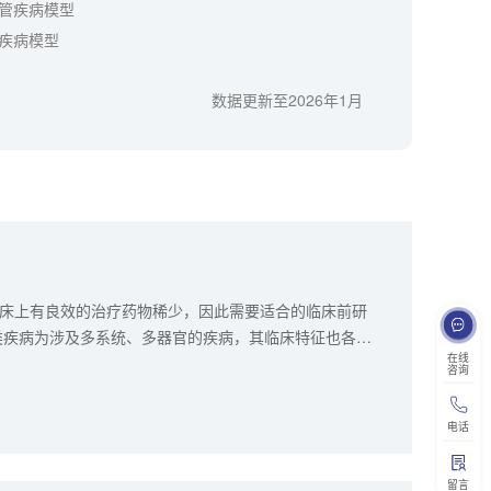
管疾病模型
疾病模型
数据更新至2026年1月
床上有良效的治疗药物稀少，因此需要适合的临床前研
类疾病为涉及多系统、多器官的疾病，其临床特征也各不
在线
一领域深耕多年，不仅完善了已有的炎症免疫疾病的动
咨询
研发所需。我们搭建了较为完整的炎症免疫疾病的动物
稳定可靠，拥有良好评价能力的动物药效评价模型，为
电话
留言