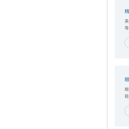
美
等
C
阶
眼
稳
（
病