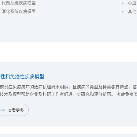
代谢系统疾病模型
心血
消化系统疾病模型
其他
炎性和免疫性疾病模型
前炎症免疫疾病的致病机理尚未明确，且疾病的类型及种类各有特点，临
技术及模型帮助企业及科研工作者们进一步研究和评价新药。 炎症免疫
同，因此对临床前评价药物的动物模型要求即高又广。美迪西药效部在这
模型，并且根据新药研发的需求不断建立新的模型，以满足创新性新药的
查看更多
型药效评价平台，此平台为新药的评价提供了多种针对不同靶点及通路，
药的临床转化提供助力。