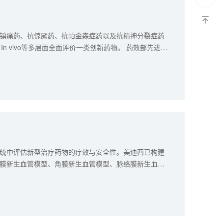
镇痛药、抗惊厥药、抗帕金森症药以及抗精神分裂症药
n vivo等多层面全面评价一类创新药物。 药效部先进的
测试系统，24h的不间断跟踪测试，可以有效地判断出尚处于疾病早期
迷宫应激干扰和短时间测试的劣势。
统中评估新型治疗药物的疗效与安全性。美迪西已构建
膜新生血管模型、角膜新生血管模型、脉络膜新生血管
膜组织增生与新生血管病变模型等，可应用于各类眼科疾