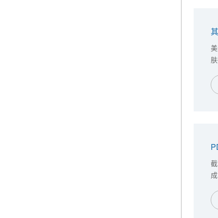
美
肤
以
妇
P
截
成
以