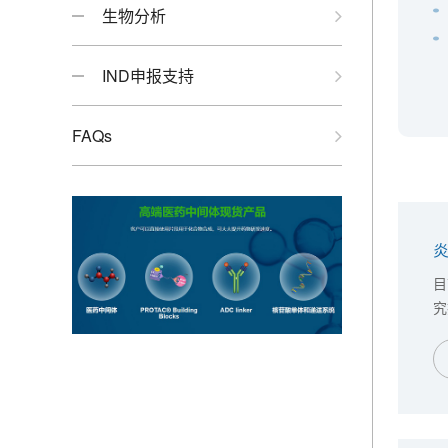
生物分析
IND申报支持
FAQs
目
究
相
物
模
新