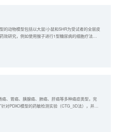
的动物模型包括以大鼠/小鼠和SHR为受试者的全层皮
药效研究，例如使用猴子进行1型糖尿病的细胞疗法，
合、白细胞降低、呼吸系统、性功能障碍、前列腺疾病、
盖结肠癌、胃癌、胰腺癌、肺癌、肝癌等多种癌症类型，完
对PDXO模型的药敏检测实验（CTG_3D法），并可
药物研发提供了强有力的技术支持。