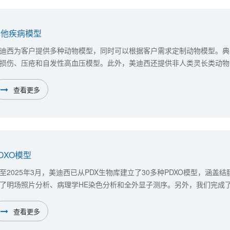
其他疾病模型
迪西为客户提供多种动物模型，同时可以根据客户需求定制动物模型。典型
损伤、压疮和自发性高血压模型。此外，美迪西还提供非人类灵长类动物
及小型猪镇痛效果评价模型。 美迪西搭建了慢性肾衰及肾损伤、皮肤愈
科疾病、甲亢及眼部疾病等常见的疾病动物模型，助力药物研发。
查看更多
DXO模型
至2025年3月，美迪西已从PDX生物库建立了30多种PDXO模型，涵
了明场照片分析、病理学HE染色分析和全外显子测序。另外，我们完成了针
对相应的模型进行其他生物学检测与改造等实验操作（如病毒转染），为
查看更多