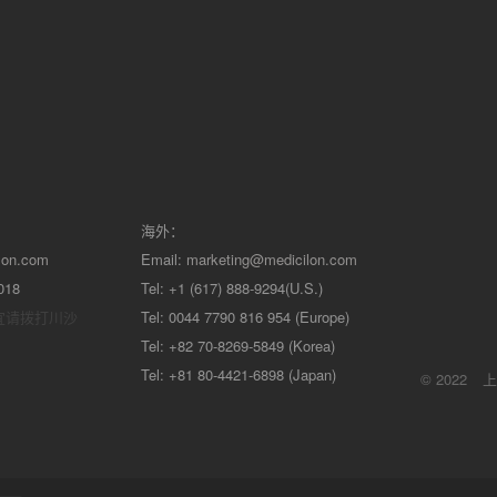
海外：
lon.com
Email:
marketing@medicilon.com
018
Tel: +1 (617) 888-9294(U.S.)
宜请拨打川沙
Tel: 0044 7790 816 954 (Europe)
Tel: +82 70-8269-5849 (Korea)
Tel: +81 80-4421-6898 (Japan)
© 2022
上