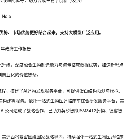
、核酸适配体等，助力合成生物学创新与发展！
No.5
造优势、市场优势更好结合起来，支持大模型广泛应用。
25年政府工作报告
化升级，深度融合生物制造能力与海量临床数据优势，加速新靶点
到商业化的价值链条。
流程，搭建了AI药物发现服务平台，可提供蛋白结构预测与模拟、
项目数据库构建等服务。依托一站式生物医药临床前综合研发服务平台，美
AI公司达成了战略合作，已助力英矽智能ISM3412药物、德睿智
。美迪西将紧密围绕国家战略导向，持续强化一站式生物医药临床