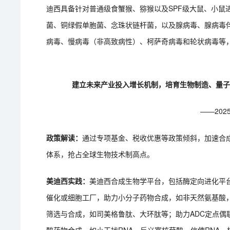
迪西具备针对普通级食蟹猴、猕猴以及SPF级大鼠、小鼠
菌、铜绿假单胞菌、念珠状链杆菌，以及腺病毒、腺病毒
病毒、慢病毒（非高致病性）、柯萨奇病毒和轮状病毒等
建立未来产业投入增长机制，培育生物制造、量
——20
政策解读：
通过专项基金、税收优惠等政策倾斜，加速合
体系，抢占全球生物技术制高点‌。
美迪西实践：
美迪西合成生物学平台，包括酶定向进化平
催化或细胞工厂，助力小分子药物合成，如非天然氨基酸，多功
筛选与合成，如司美格鲁肽、大环肽等；助力ADC定点偶联