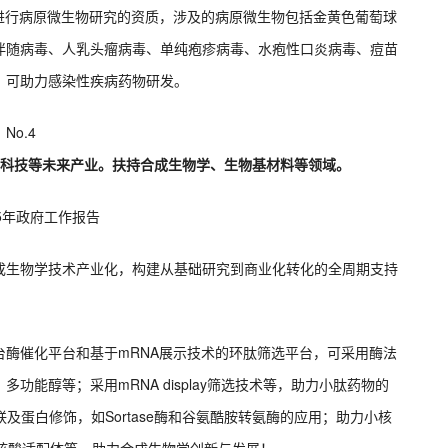
进行病原微生物研究的资质，涉及的病原微生物包括金黄色葡萄球
伴随病毒、人乳头瘤病毒、单纯疱疹病毒、水疱性口炎病毒、痘苗
，可助力感染性疾病药物研发。
No.4
子科技等未来产业。扶持合成生物学、生物基材料等领域。
25年政府工作报告
成生物学技术产业化‌，构建从基础研究到商业化转化的全周期支持
台酶催化平台和基于mRNA展示技术的环肽筛选平台，可采用酶法
能醇等；采用mRNA display筛选技术等，助力小肽药物的
及蛋白修饰，如Sortase酶和谷氨酷胺转氨酶的应用；助力小核