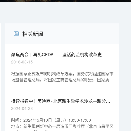
相关新闻
聚焦两会丨再见CFDA——漫话药监机构改革史
2018-03-15
根据国家正式发布的机构改革方案，国务院将组建国家市
场监督管理总局。将国家工商管理总局的职责，国家质量
监督检验检疫总局的职责，国家食品药品监督管理总局的
职责......等职责整合，组建国家市场监督管理总局，作为
国务院直属机构。
持续报名中！美迪西×北京新生巢学术沙龙—新分子
药物研发趋势与科研转化之路
2024-04-28
时间：2024年5月10日（周五）13:30-17:00
地点：新生巢创新中心一层造币厂咖啡厅（北京市昌平区