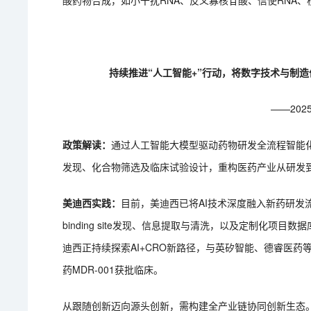
酸药物合成，如小干扰RNA、反义寡核苷酸、信使RNA
持续推进“人工智能+”行动，将数字技术与制
——20
政策解读：
通过人工智能大模型驱动药物研发全流程智能
发现、化合物筛选及临床试验设计‌，重构医药产业从研发
美迪西实践：
目前，美迪西已将AI技术深度融入新药研发
binding site发现、信息提取与清洗，以及定制化
迪西正持续探索AI+CRO新路径，与英矽智能、德睿医药等
药MDR-001获批临床。
从跟随创新迈向源头创新，需构建全产业链协同创新生态‌