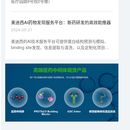
医疗园路9号院2号楼）
美迪西AI药物发现服务平台：新药研发的高效助推器
2024-05-21
美迪西的AI技术服务平台可提供蛋白结构预测与模拟、
binding site发现、信息提取与清洗，以及定制化项目数
据库构建等，满足科研工作者多样化的需求。此外，平台
还深度助力Target-to-hit、Hit-to-lead、Lead-to-PCC等
关键研发阶段，为药物研发提供了全方位的技术支持，加
速药物研发管线进程。