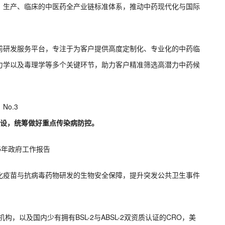
、生产、临床的中医药全产业链标准体系‌，推动中药现代化与国际
前研发服务平台，专注于为客户提供高度定制化、专业化的中药临
力学以及毒理学等多个关键环节，助力客户精准筛选高潜力中药候
No.3
建设，统筹做好重点传染病防控。
25年政府工作报告
化疫苗与抗病毒药物研发的生物安全保障，提升突发公共卫生事件
构，以及国内少有拥有BSL-2与ABSL-2双资质认证的CRO，美