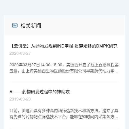
相关新闻
【云讲堂】从药物发现到IND申报-贯穿始终的DMPK研究
2020-03-27
2020年03月27日14:00-15:00，美迪西开启了线上直播课程第
五讲，由上海美迪西生物医药股份有限公司早期药代动力学室
执行主任马飞博士做专题报告《从药物发现到IND申报-贯穿始
终的DMPK研究》，欢迎观看回放视频。
AI——药物研发过程中的神助攻
2019-09-29
目前，美迪西具有多种高内涵筛选新技术和新方法，建立了具
有先进的药物靶点筛选技术平台，能够在短时间内采集各方面
的药靶信息，解决药靶开发“耗时长、准确性低、重复性差”的
瓶颈。