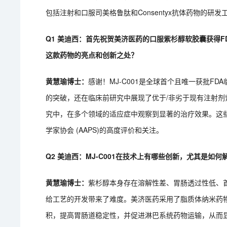
包括注射和口服司美格鲁肽和Consentyx抗体药物的研发
Q1 美迪西：首先祝贺美济医药的口服紫杉醇软胶囊获得FD
这款药物的亮点和创新之处？
黄慧瑜博士：
感谢！MJ-C001是全球首个且唯一获批F
的突破，还在临床前研究中展现了优于/非劣于现有注射
究中，在多个领域的适应症中观察到显著的治疗效果。这些
学家协会 (AAPS)的高度评价和关注。
Q2 美迪西：MJ-C001在技术上有哪些创新，尤其是如
黄慧瑜博士：
紫杉醇本身存在溶解性差、胃肠透过性低、
给工艺的开发带来了难度。美济医药采用了脂质体纳米药
积，提高胃肠道稳定性，并促进淋巴系统药物运输，从而