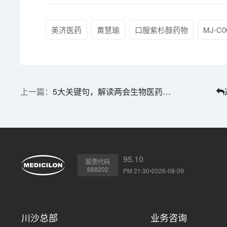
美济医药
黄慧瑜
口服紫杉醇药物
MJ-C0
5大关键句，解读两会生物医药政策与美迪西实践路径
95.10
股票代码
688202
PM 21:30•2026-08-09
川沙总部
业务咨询