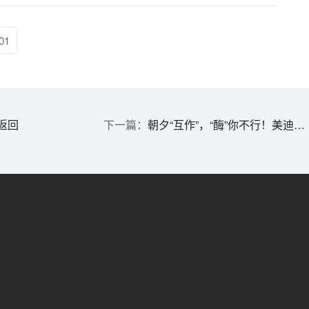
01
返回
朝夕“互作”，“酶”你不行！美迪西SPR检测、酶活性评价服务妇女节礼遇限时开启