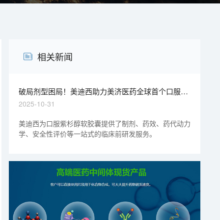
相关新闻
破局剂型困局！美迪西助力美济医药全球首个口服紫
杉醇软胶囊中美双报双批
2025-10-31
美迪西为口服紫杉醇软胶囊提供了制剂、药效、药代动力
学、安全性评价等一站式的临床前研发服务。