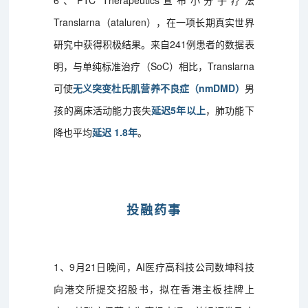
6、PTC Therapeutics宣布小分子疗法
Translarna（ataluren），在一项长期真实世界
研究中获得积极结果。来自241例患者的数据表
明，与单纯标准治疗（SoC）相比，Translarna
可使
无义突变杜氏肌营养不良症（nmDMD）
男
孩的离床活动能力丧失
延迟5年以上
，肺功能下
降也平均
延迟 1.8年
。
投融药事
1、9月21日晚间，AI医疗高科技公司数坤科技
向港交所提交招股书，拟在香港主板挂牌上