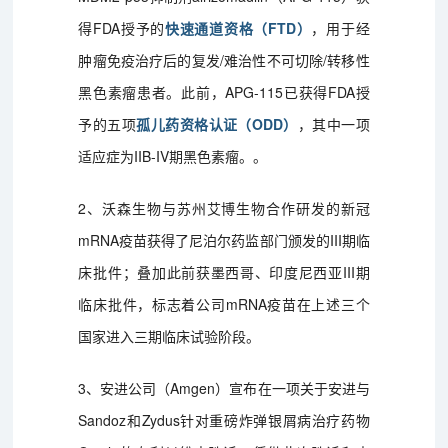
得FDA授予的
快速通道资格（FTD）
，用于经
肿瘤免疫治疗后的复发/难治性不可切除/转移性
黑色素瘤患者。此前，APG-115已获得FDA授
予的五项
孤儿药资格认证（ODD）
，其中一项
适应症为IIB-IV期黑色素瘤。。
2、沃森生物与苏州艾博生物合作研发的新冠
mRNA疫苗获得了尼泊尔药监部门颁发的III期临
床批件；叠加此前获墨西哥、印度尼西亚III期
临床批件，标志着公司mRNA疫苗在上述三个
国家进入三期临床试验阶段。
3、安进公司（Amgen）宣布在一项关于安进与
Sandoz和Zydus针对重磅炸弹银屑病治疗药物