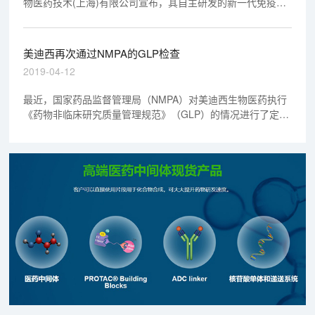
物医药技术(上海)有限公司宣布，其自主研发的新一代免疫检
查点抑制剂(项目编号:IMM01)，获得国家药品监督管理局
(NMPA)的临床试验许可(受理号:CXSL1900028)，这标志着国
内首个CD47融合蛋白药物研究进入新的阶段。
美迪西再次通过NMPA的GLP检查
2019-04-12
最近，国家药品监督管理局（NMPA）对美迪西生物医药执行
《药物非临床研究质量管理规范》（GLP）的情况进行了定期
检查，检查结果显示，美迪西在药物安全评价的组织管理和人
员、仪器设备和实验材料、标准操作程序以及试验运行等方面
符合GLP要求。