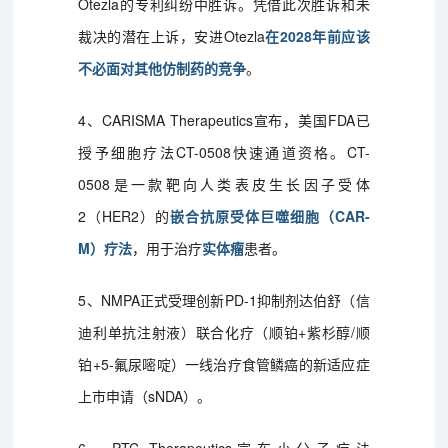
Otezla的专利纠纷中胜诉。凭借此次胜诉和未
裁决的潜在上诉，安进Otezla
在2028年前应该
不必面对其他仿制药的竞争
。
4、CARISMA Therapeutics宣布，美国FDA已
授予细胞疗法CT-0508快速通道资格。CT-
0508是一款靶向人类表皮生长因子受体
2（HER2）的
嵌合抗原受体巨噬细胞（CAR-
M）疗法
，用于治疗
实体瘤
患者。
5、NMPA正式受理创新PD-1抑制剂达伯舒（信
迪利单抗注射液）联合化疗（顺铂+紫杉醇/顺
铂+5-氟尿嘧啶）一线治疗食管鳞癌的新适应症
上市申请（sNDA）。