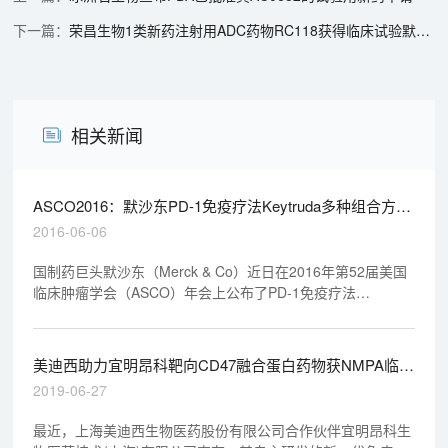
荣昌生物1类新药注射用ADC药物RC118获得临床试验默示许可
相关新闻
ASCO2016：默沙东PD-1免疫疗法Keytruda多种组合方案
治疗晚期黑色素瘤表现积极数据
2016-06-06
国制药巨头默沙东（Merck & Co）近日在2016年第52届美国
临床肿瘤学会（ASCO）年会上公布了PD-1免疫疗法
Keytruda（pembrolizumab）联合其他治疗方案（包括癌症疫
苗T-vec、dabrafenib+trametinib、低剂量ipilimumab）治疗晚
期黑色素瘤的3个研究的数据。
美迪西助力宜明昂科靶向CD47融合蛋白药物获NMPA临床
试验许可
2019-06-27
最近，上海美迪西生物医药股份有限公司合作伙伴宜明昂科生