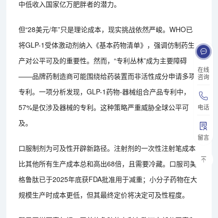
中低收入国家亿万肥胖者的潜力。
但“28美元/年”只是理论成本，现实挑战依然严峻。WHO已
将GLP-1受体激动剂纳入《基本药物清单》，强调仿制药生
产对公平可及的重要性。然而，“专利丛林”成为主要障碍
在线
——品牌药制造商可能围绕给药装置而非活性成分申请多项
咨询
专利。一项分析发现，GLP-1药物-器械组合产品专利中，
57%是仅涉及器械的专利。这种策略严重威胁全球公平可
电话
及。
留言
口服制剂为可及性开辟新路径。注射剂的一次性注射笔成本
比其他所有生产成本总和高出68倍，且需要冷藏。口服司美
格鲁肽已于2025年底获FDA批准用于减重；小分子药物在大
规模生产时成本更低，但其最终定价将决定可及性程度。