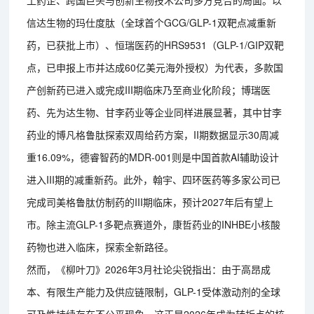
信达生物的玛仕度肽（全球首个GCG/GLP-1双靶点减重新
药，已获批上市）、恒瑞医药的HRS9531（GLP-1/GIP双靶
点，已申报上市并达成60亿美元海外授权）为代表，多款国
产创新药已进入或完成III期临床乃至商业化阶段；博瑞医
药、先为达生物、甘李药业等企业同样进展显著，其中甘李
药业的博凡格鲁肽探索双周给药方案，II期数据显示30周减
重16.09%，德睿智药的MDR-001则是中国首款AI辅助设计
进入III期的减重新药。此外，翰宇、四环医药等多家公司已
完成司美格鲁肽仿制药的III期临床，预计2027年后有望上
市。除主流GLP-1多靶点赛道外，康哲药业的INHBE小核酸
药物也进入临床，探索全新路径。
然而，《柳叶刀》2026年3月社论尖锐指出：由于高昂成
本、有限生产能力及供应链限制，GLP-1受体激动剂的全球
可及性持续存在不公平现象。这正是2026年成为转折点的核