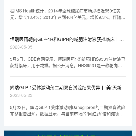
据IMS Health统计，2014年全球糖尿病市场规模近550亿美
元，增长18.4%；2013年达到464亿美元，增长9.3%。伴随专
利悬崖的到来，国内在糖尿病药物研发方面不断掀起抢仿热
潮。
恒瑞医药靶向GLP-1R和GIPR的减肥注射液获批临床丨
“美”天新药事
2023-05-05
5月5日，CDE官网显示，恒瑞医药1类新药HRS9531注射液已
获批临床，用于减重。据公开消息，HRS9531是一款靶向
GLP-1R和GIPR的在研新药。
辉瑞GLP-1受体激动剂二期双盲试验结果优异丨“美”天新药
事
2023-05-23
5月22日，辉瑞GLP-1受体激动剂Danuglipron的二期双盲试验
完整报告出炉。数据显示，与当前市场的“网红药”诺和诺德的
司美格鲁肽（Ozempic/Wegovy）相比，辉瑞新药展现出更快
起效的潜力。