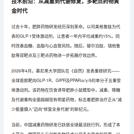
技术前沿：从减重到代谢修复，多靶点药物黄
金时代
过去十年，肥胖药物研发经历深刻革命。以司美格鲁肽为代
表的GLP-1受体激动剂，让患者一年内平均减重约15%，同
时改善血糖、血脂与心血管风险。随后，替尔泊肽、瑞他鲁
肽等双靶点及三靶点药物进一步拓展疗效边界。
2026年4月，慕尼黑大学团队在《自然》发表重磅研究——
全球首款靶向GLP-1R、GIPR及PPARα/γ/δ的单分子五重受
体激动剂。该药物在饮食诱导肥胖小鼠模型中，减重、降糖
及代谢重构全面超越现有明星药物，标志着肥胖治疗正从“减
少能量摄入”迈向“修复全身代谢”的新纪元。
当前，中国减重药物研发已跃居全球最活跃行列，形成了本
土药企、跨国巨头与创新生物技术公司多方竞合的局面。以