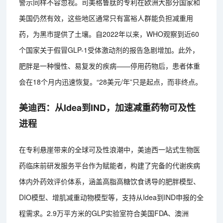
警示同样不容忽视。司美格鲁肽的专利在欧洲大部分国家和
美国仍然有效，这些地区通常只有富裕人群能负担减重用
药，为黑市提供了土壤。自2022年以来，WHO观察到近60
个国家关于假冒GLP-1受体激动剂的报告急剧增加。此外，
肥胖是一种慢性、易复发的疾病——停用药物后，患者体重
会在18个月内迅速恢复。“28美元/年”只是起点，而非终点。
美迪西：从Idea到IND，加速减重药物可及性
进程
在专利悬崖带来的全球可及性浪潮中，美迪西一站式生物医
药临床前研发服务平台作为赋能者，构建了完备的代谢疾病
体内外药效评价体系，涵盖高脂高糖饮食诱导的肥胖模型、
DIO模型、增肌减重动物模型等，支持从Idea到IND申报的全
程需求。2.9万平方米的GLP实验室符合美国FDA、澳洲