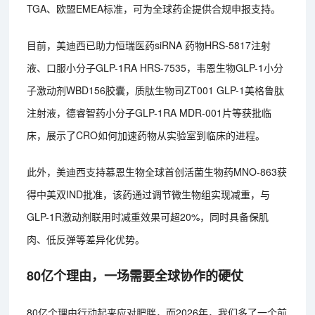
TGA、欧盟EMEA标准，可为全球药企提供合规申报支持。
目前，美迪西已助力恒瑞医药siRNA 药物HRS-5817注射
液、口服小分子GLP-1RA HRS-7535，韦恩生物GLP-1小分
子激动剂WBD156胶囊，质肽生物司ZT001 GLP-1美格鲁肽
注射液，德睿智药小分子GLP-1RA MDR-001片等获批临
床，展示了CRO如何加速药物从实验室到临床的进程。
此外，美迪西支持慕恩生物全球首创活菌生物药MNO-863获
得中美双IND批准，该药通过调节微生物组实现减重，与
GLP-1R激动剂联用时减重效果可超20%，同时具备保肌
肉、低反弹等差异化优势。
80亿个理由，一场需要全球协作的硬仗
80亿个理由行动起来应对肥胖，而2026年，我们多了一个前