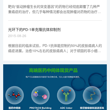
靶向“驱动肿瘤生长的突变基因”的药物已经彻底颠覆了几种严
重癌症的治疗，但几乎每种情况都会出现肿瘤对药物的治疗作
用产生抵抗，并恢复增长；往往新突变的出现，刺激了更强
大、可以克服耐药突变的肿瘤治疗药物的研发。
光环下的PD-1单克隆抗体抑制剂
2015-08-26
根据目前的临床试验，PD-1抗体能控制约50%的皮肤癌病人的
癌症进展，治愈10%左右的皮肤癌病人；对于顽固的非小细胞
肺癌病人，也能对24%的病人起到控制效果。BMS最新的临床
试验显示其PD-1单抗能使41%的患者存活超过一年。