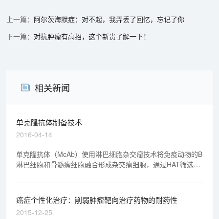
阿尔茨海默症：对不起，我弄丢了回忆，忘记了你
对抗肿瘤有高招，这个新贵了解一下！
相关新闻
单克隆抗体制备技术
2016-04-14
单克隆抗体（McAb）使用淋巴细胞杂交瘤技术将免疫动物的B
淋巴细胞和骨髓瘤细胞融合形成杂交瘤细胞，通过HAT筛选、
ELISA抗体检测、亚克隆，选择出具有分泌抗体功能又可无限
繁殖的杂交瘤细胞，生产单克隆抗体。
癌症个性化治疗：削弱肿瘤靶向治疗药物的耐药性
2015-12-25