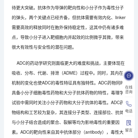
待更大突破。抗体作为导弹的靶向性和小分子作为毒性分子
的弹头，两个关键点已经齐备，但抗体需要有效内化、linker
需要高效的释放同时在胞外保持稳定性，这其中仍有诸多难
点，导致小分子进入靶细胞内并起效的比例微乎其微，带来
很大有效性与安全性的潜在问题。
ADC的药动学研究则面临更大的难度和挑战，主要体现在
吸收、分布、代谢、排泄（ADME）过程中。同时，其内在
机制的变化也使ADC的毒性特征具有独特性。ADC药物同时
在线
咨询
具备小分子细胞毒性药物和大分子抗体药物的特性，毒理学
试验中需同时关注小分子药物和大分子抗体的毒性。ADC药
电话
物结构和工艺较为复杂，其连接分子类型、连接部位、抗体
与小分子结合造成的聚合、裂解等均为影响毒性的重要因
留言
素。ADC的靶向性来自其中抗体部分（antibody），毒性大