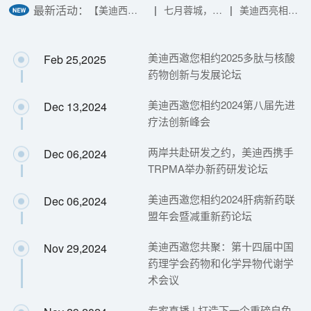
最新活动：
|
|
【美迪西主
七月蓉城，美
美迪西亮相
办】2026CBI
迪西与您相约
CPIC 2026｜
小分子药物
BIONNOVA西
抗肿瘤药物研
创新大会 |
部创新论坛，
发与出海策略
美迪西邀您相约2025多肽与核酸
Feb 25,2025
TPD/肿瘤免
共探核酸药物
分享，B66展
药物创新与发展论坛
疫/CNS三大
创新之路
位邀您相聚
方向
美迪西邀您相约2024第八届先进
Dec 13,2024
疗法创新峰会
两岸共赴研发之约，美迪西携手
Dec 06,2024
TRPMA举办新药研发论坛
美迪西邀您相约2024肝病新药联
Dec 06,2024
盟年会暨减重新药论坛
美迪西邀您共聚：第十四届中国
Nov 29,2024
药理学会药物和化学异物代谢学
术会议
专家直播 | 打造下一个重磅自免