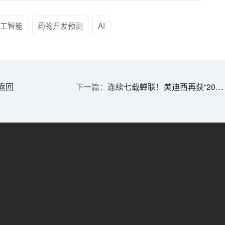
人工智能
药物开发预测
AI
返回
连续七载蝉联！美迪西再获“2026中国CRO卓越品牌榜”