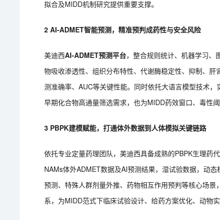
拟合及MIDD机制研究提供重要支撑。
2 AI-ADMET智能预测，精准预判成药性与安全风险
美迪西
AI-ADMET预测平台
，整合规则统计、机器学习、图
物吸收渗透性、组织分布特性、代谢酶稳定性、抑制、肝肾
测准确率、AUC等关键性能。同时依托大语言模型技术
早期化合物高通量筛选需求，也为MIDD药效窗口、毒性
3 PBPK建模赋能，打通体外数据到人体模拟关键链路
依托专业定量药理团队，美迪西具备成熟的PBPK生理药
NAMs体外ADMET数据及AI预测结果，湿试验数据，
预测、特殊人群剂量外推、药物相互作用预判等核心场景，更
系，为MIDD范式下临床试验设计、给药方案优化、动物