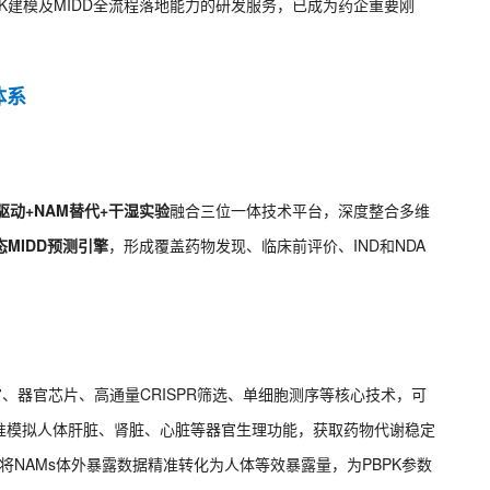
BPK建模及MIDD全流程落地能力的研发服务，已成为药企重要刚
体系
I驱动+NAM替代+干湿实验
融合三位一体技术平台，深度整合多维
MIDD预测引擎
，形成覆盖药物发现、临床前评价、IND和NDA
器官、器官芯片、高通量CRISPR筛选、单细胞测序等核心技术，可
准模拟人体肝脏、肾脏、心脏等器官生理功能，获取药物代谢稳定
将NAMs体外暴露数据精准转化为人体等效暴露量，为PBPK参数