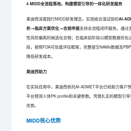
4 MIDD全流程落地，构建模型引导的一体化研发服务
美迪西深度践行MIDD研发理念，实现结合湿试验的
AI-
析→临床方案优化→合规申报
支持全流程闭环服务。通过多
性风险偏高的候选化合物；在临床前阶段以模型数据优化试
段，按照FDA可信度评估框架，完整提交NAMs数据及P
降低研发成本。
美迪西助力
在实际应用中，美迪西依托AI-ADMET平台已经助力客户预测人
平台预测人体PK profile和关键参数。凭借扎实的模
优势。
MIDD核心优势