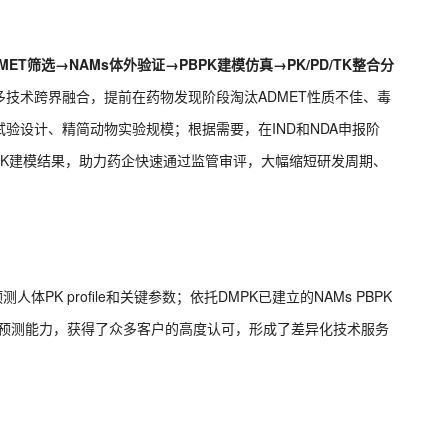
ADMET筛选→NAMs体外验证→PBPK建模仿真→PK/PD/TK整合分
技术跨界融合，提前在药物发现阶段淘汰ADMET性质不佳、毒
验设计、精简动物实验规模；根据需要，在IND和NDA申报阶
BPK建模结果，助力药企快速通过监管审评，大幅缩短研发周期、
体PK profile和关键参数；依托DMPK已建立的NAMs PBPK
型引导预测能力，获得了众多客户的高度认可，形成了差异化技术服务