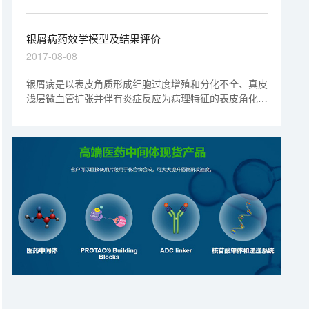
银屑病药效学模型及结果评价
2017-08-08
银屑病是以表皮角质形成细胞过度增殖和分化不全、真皮
浅层微血管扩张并伴有炎症反应为病理特征的表皮角化性
皮肤病，其发病机制迄今尚未完全清楚。