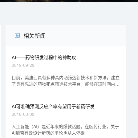
相关新闻
AI——药物研发过程中的神助攻
2019-09-29
目前，美迪西具有多种高内涵筛选新技术和新方法，建立
了具有先进的药物靶点筛选技术平台，能够在短时间内采
集各方面的药靶信息，解决药靶开发“耗时长、准确性
低、重复性差”的瓶颈。
AI可准确预测反应产率有望用于新药研发
2018-03-09
人工智能（AI）是近年来的爆款话题。在医药行业，关于
AI能否有效设计新药的争论也从未停歇。