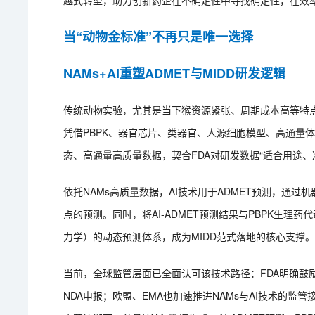
越式转型，助力创新药企在不确定性中寻找确定性，在效
当“动物金标准”不再只是唯一选择
NAMs+AI重塑ADMET与MIDD研发逻辑
传统动物实验，尤其是当下猴资源紧张、周期成本高等特点
凭借PBPK、器官芯片、类器官、人源细胞模型、高通量
态、高通量高质量数据，契合FDA对研发数据“适合用途、
依托NAMs高质量数据，AI技术用于ADMET预测，通过
点的预测。同时，将AI-ADMET预测结果与PBPK生理药代
力学）的动态预测体系，成为MIDD范式落地的核心支撑
当前，全球监管层面已全面认可该技术路径：FDA明确鼓励
NDA申报；欧盟、EMA也加速推进NAMs与AI技术的