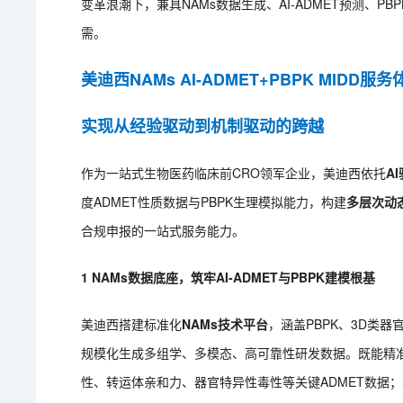
变革浪潮下，兼具NAMs数据生成、AI-ADMET预测、P
需。
美迪西NAMs AI-ADMET+PBPK MIDD服务
实现从经验驱动到机制驱动的跨越
作为一站式生物医药临床前CRO领军企业，美迪西依托
A
度ADMET性质数据与PBPK生理模拟能力，构建
多层次动态
合规申报的一站式服务能力。
1
NAMs数据底座，筑牢AI-ADMET与PBPK建模根基
美迪西搭建标准化
NAMs技术平台
，涵盖PBPK、3D类
规模化生成多组学、多模态、高可靠性研发数据。既能精
性、转运体亲和力、器官特异性毒性等关键ADMET数据；