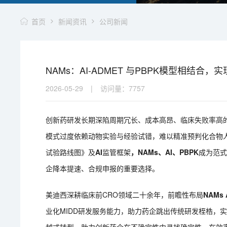
首页
新闻资讯
公司新闻
NAMs：AI-ADMET 与PBPK模型相结合
2026-05-29
|
访问量：
7757
创新药研发长期深陷周期冗长、成本高昂、临床失败率高
模式过度依赖动物实验与经验试错，难以精准预判化合物人
试验路线图》及
AI
监管框架
，NAMs、AI、PBPK
成为范
企降本提速、合规申报的重要选择。
美迪西深耕临床前CRO领域二十余年，前瞻性布局
NAMs
业化MIDD研发服务能力，助力药企跳出传统研发桎梏，实