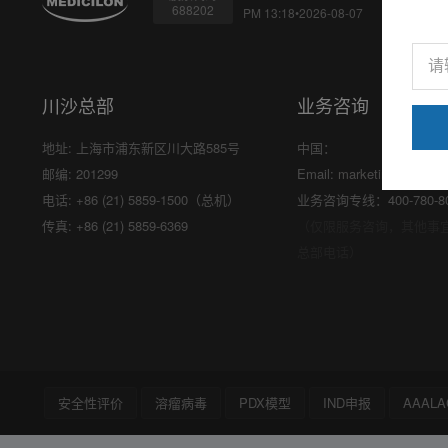
688202
PM 13:18•2026-08-07
川沙总部
业务咨询
地址: 上海市浦东新区川大路585号
中国：
邮编: 201299
Email:
marketing@medici
电话: +86 (21) 5859-1500（总机）
业务咨询专线：400-780-8
传真: +86 (21) 5859-6369
（仅限服务咨询，其他事
总部电话）
安全性评价
溶瘤病毒
PDX模型
IND申报
AAALA