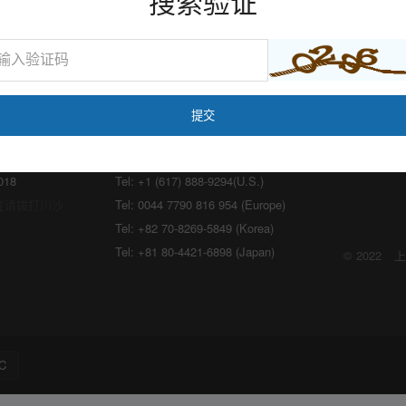
搜索验证
海外：
lon.com
Email:
marketing@medicilon.com
018
Tel: +1 (617) 888-9294(U.S.)
宜请拨打川沙
Tel: 0044 7790 816 954 (Europe)
Tel: +82 70-8269-5849 (Korea)
Tel: +81 80-4421-6898 (Japan)
© 2022
上
C