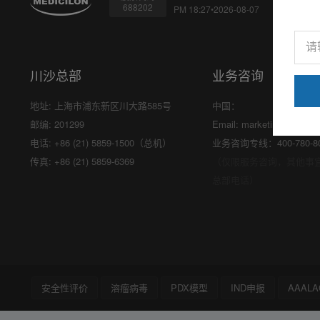
688202
PM 18:27•2026-08-07
川沙总部
业务咨询
地址: 上海市浦东新区川大路585号
中国：
邮编: 201299
Email:
marketing@medici
电话: +86 (21) 5859-1500（总机）
业务咨询专线：400-780-8
传真: +86 (21) 5859-6369
（仅限服务咨询，其他事
总部电话）
安全性评价
溶瘤病毒
PDX模型
IND申报
AAALA