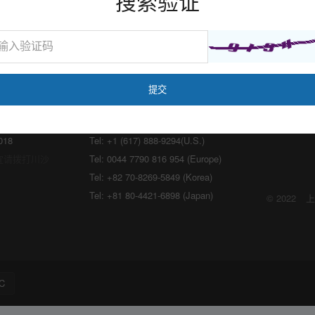
搜索验证
海外：
lon.com
Email:
marketing@medicilon.com
018
Tel: +1 (617) 888-9294(U.S.)
宜请拨打川沙
Tel: 0044 7790 816 954 (Europe)
Tel: +82 70-8269-5849 (Korea)
Tel: +81 80-4421-6898 (Japan)
© 2022
上
C