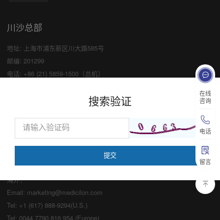
川沙总部
地址: 上海市浦东新区川大路585号
邮编: 201299
电话: +86 (21) 5859-1500（总机）
传真: +86 (21) 5859-6369
×
在线
搜索验证
咨询
业务咨询
中国：
电话
Email:
marketing@medicilon.com
业务咨询专线：400-780-8018
留言
（仅限服务咨询，其他事宜请拨打川沙
总部电话）
海外：
Email:
marketing@medicilon.com
Tel: +1 (617) 888-9294(U.S.)
Tel: 0044 7790 816 954 (Europe)