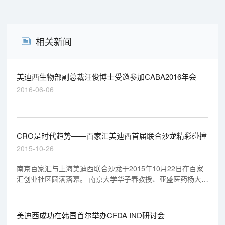
相关新闻
美迪西生物部副总裁汪俊博士受邀参加CABA2016年会
2016-06-06
CRO是时代趋势——百家汇美迪西首届联合沙龙精彩碰撞
2015-10-26
南京百家汇与上海美迪西联合沙龙于2015年10月22日在百家
汇创业社区圆满落幕。 南京大学华子春教授、亚盛医药杨大俊
博士、美迪西生物陈春麟博士等新药研发业界人士就创新药物
临床前开发经验展开专题报告。
美迪西成功在韩国首尔举办CFDA IND研讨会