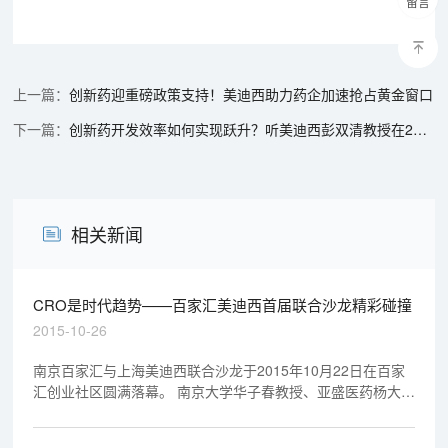
留言
创新药迎重磅政策支持！美迪西助力药企加速抢占黄金窗口
创新药开发效率如何实现跃升？听美迪西彭双清教授在2025 CHIF上的深度解析
相关新闻
CRO是时代趋势——百家汇美迪西首届联合沙龙精彩碰撞
2015-10-26
南京百家汇与上海美迪西联合沙龙于2015年10月22日在百家
汇创业社区圆满落幕。 南京大学华子春教授、亚盛医药杨大俊
博士、美迪西生物陈春麟博士等新药研发业界人士就创新药物
临床前开发经验展开专题报告。