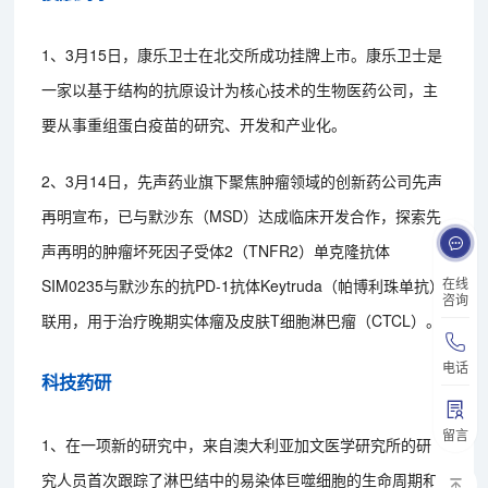
1、3月15日，康乐卫士在北交所成功挂牌上市。康乐卫士是
一家以基于结构的抗原设计为核心技术的生物医药公司，主
要从事重组蛋白疫苗的研究、开发和产业化。
2、3月14日，先声药业旗下聚焦肿瘤领域的创新药公司先声
再明宣布，已与默沙东（MSD）达成临床开发合作，探索先
声再明的肿瘤坏死因子受体2（TNFR2）单克隆抗体
在线
SIM0235与默沙东的抗PD-1抗体Keytruda（帕博利珠单抗）
咨询
联用，用于治疗晚期实体瘤及皮肤T细胞淋巴瘤（CTCL）。
电话
科技药研
留言
1、在一项新的研究中，来自澳大利亚加文医学研究所的研
究人员首次跟踪了淋巴结中的易染体巨噬细胞的生命周期和