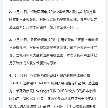
2、3月16日，恒瑞医药申报的2.2类新药盐酸右美托咪定鼻
喷雾剂已正式获批。根据恒瑞医药早前新闻稿，该产品拟定
适应症为：儿童术前镇静（如儿童全身麻醉）。
3、3月16日，云顶新耀申报的注射用盐酸依拉环素上市申请
已获得批准。根据云顶新耀早先新闻稿，依拉环素是一种广
谱、含氟四环素类静脉注射用抗生素，本次该药在中国获批
用于治疗成人复杂性腹腔内感染。
4、3月16日，恒瑞医药以HER2为靶点的抗体偶联药物
（ADC）注射用SHR-A1811拟纳入突破性治疗品种，适应症
为：单药治疗既往含铂化疗失败的HER2突变的晚期非小细
胞肺癌（NSCLC）患者。该药另外两项适应症已于今年2月
被CDE纳入突破性治疗品种，分别用于：HER2低表达的复