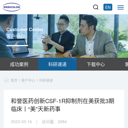
EN
Customer Center
客户中心
成功案例
科研速递
下载中心
首页
客户中心
科研速递
和誉医药创新CSF-1R抑制剂在美获批3期
临床丨“美”天新药事
2023-03-16
|
访问量：
2684