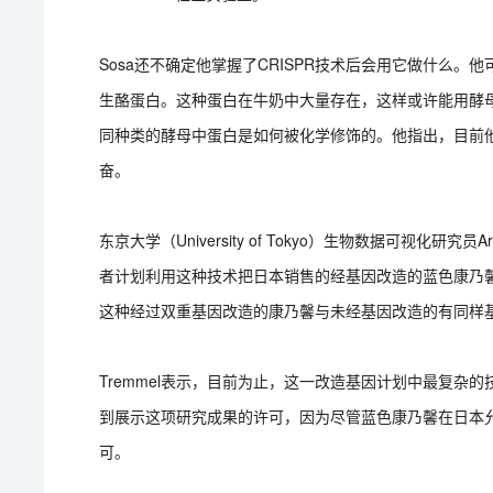
Sosa还不确定他掌握了CRISPR技术后会用它做什么。他
生酪蛋白。这种蛋白在牛奶中大量存在，这样或许能用酵母
同种类的酵母中蛋白是如何被化学修饰的。他指出，目前
奋。
东京大学（University of Tokyo）生物数据可视化研究员A
者计划利用这种技术把日本销售的经基因改造的蓝色康乃
这种经过双重基因改造的康乃馨与未经基因改造的有同样
Tremmel表示，目前为止，这一改造基因计划中最复杂的
到展示这项研究成果的许可，因为尽管蓝色康乃馨在日本
可。