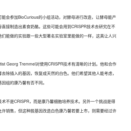
可能会参加BioCurious的小组活动，对酵母进行改造，让酵母能产
直接制造出素食奶酪。这些可能会用到CRISPR技术去研究在不
他们能做的实验跟一些大型著名实验室里能做的一样，这真让人兴
rtist Georg Tremmel对使用CRISPR技术有清晰的计划。他和合作
馨去除插入的基因，恢复成天然的白色。他们希望其他人能考虑，
基因组的康乃馨有否不同。
技术不是CRISPR，而是康乃馨细胞培养技术。另外一个挑战是得
允许销售，但这种脱基因改造白色康乃馨若要上市，则需要经过许