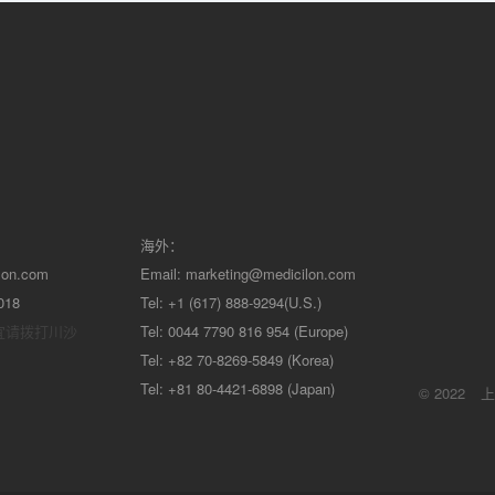
海外：
lon.com
Email:
marketing@medicilon.com
018
Tel: +1 (617) 888-9294(U.S.)
宜请拨打川沙
Tel: 0044 7790 816 954 (Europe)
Tel: +82 70-8269-5849 (Korea)
Tel: +81 80-4421-6898 (Japan)
© 2022
上