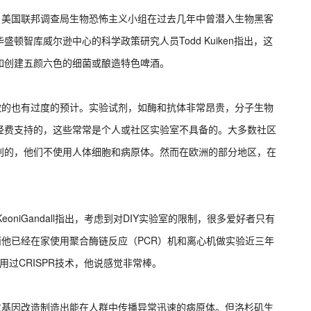
性。美国联邦调查局生物恐怖主义小组在过去几年中曾潜入生物黑客
智库威尔逊中心的科学政策研究人员Todd Kuiken指出，这
如创建五颜六色的细菌或酿造特色啤酒。
所能做的也有过度的预计。实验试剂，如酶和抗体非常昂贵，分子生物
经费支持的，这些常常是个人或社区实验室不具备的。大多数社区
别的，他们不使用人体细胞和病原体。然而在欧洲的部分地区，在
niGandall指出，考虑到对DIY实验室的限制，很多爱好者只有
而他已经在家使用聚合酶链反应（PCR）机和离心机做实验近三年
用过CRISPR技术，他说感觉非常棒。
通过基因改造制造出能在人群中传播异常迅速的病原体。但洛杉矶生